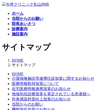
コ
ナ
ン
ビ
ホーム
テ
ゲ
当院からのお願い
ン
ー
院長あいさつ
ツ
シ
診療案内
へ
ョ
施設案内
ス
ン
キ
に
サイトマップ
ッ
移
プ
動
HOME
サイトマップ
HOME
介護保険施設等連携往診加算に関するお知らせ
医療情報取得加算について
在宅医療情報連携加算のお知らせ
地域包括診療加算を算定されている患者様へ
外来感染対策向上加算のお知らせ
当院からのお願い
機能強化加算のお知らせ